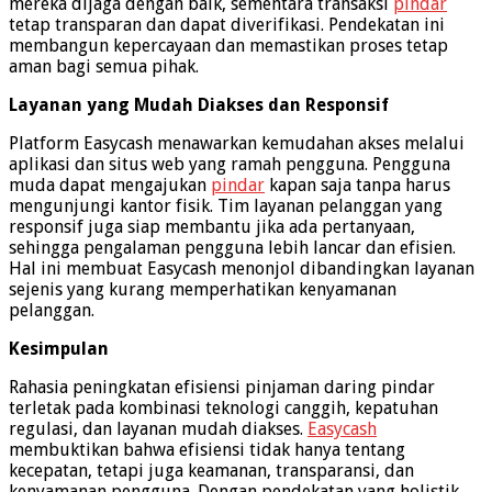
mereka dijaga dengan baik, sementara transaksi
pindar
tetap transparan dan dapat diverifikasi. Pendekatan ini
membangun kepercayaan dan memastikan proses tetap
aman bagi semua pihak.
Layanan yang Mudah Diakses dan Responsif
Platform Easycash menawarkan kemudahan akses melalui
aplikasi dan situs web yang ramah pengguna. Pengguna
muda dapat mengajukan
pindar
kapan saja tanpa harus
mengunjungi kantor fisik. Tim layanan pelanggan yang
responsif juga siap membantu jika ada pertanyaan,
sehingga pengalaman pengguna lebih lancar dan efisien.
Hal ini membuat Easycash menonjol dibandingkan layanan
sejenis yang kurang memperhatikan kenyamanan
pelanggan.
Kesimpulan
Rahasia peningkatan efisiensi pinjaman daring pindar
terletak pada kombinasi teknologi canggih, kepatuhan
regulasi, dan layanan mudah diakses.
Easycash
membuktikan bahwa efisiensi tidak hanya tentang
kecepatan, tetapi juga keamanan, transparansi, dan
kenyamanan pengguna. Dengan pendekatan yang holistik